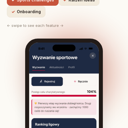
Onboarding
← swipe to see each feature →