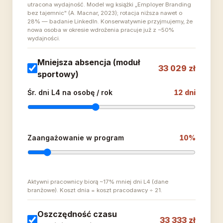
utracona wydajność. Model wg książki „Employer Branding
bez tajemnic" (A. Macnar, 2023); rotacja niższa nawet o
28% — badanie LinkedIn. Konserwatywnie przyjmujemy, że
nowa osoba w okresie wdrożenia pracuje już z ~50%
wydajności.
Mniejsza absencja (moduł
33 029 zł
sportowy)
Śr. dni L4 na osobę / rok
12 dni
Zaangażowanie w program
10%
Aktywni pracownicy biorą ~17% mniej dni L4 (dane
branżowe). Koszt dnia = koszt pracodawcy ÷ 21.
Oszczędność czasu
33 333 zł